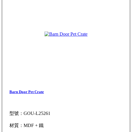
Barn Door Pet Crate
型號：GOU-L25261
材質：MDF + 鐵