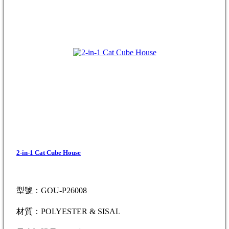
2-in-1 Cat Cube House
型號：GOU-P26008
材質：POLYESTER & SISAL